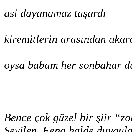
asi dayanamaz taşardı
kiremitlerin arasından akar
oysa babam her sonbahar da
Bence çok güzel bir şiir “z
Sevilen. Fena halde duygu