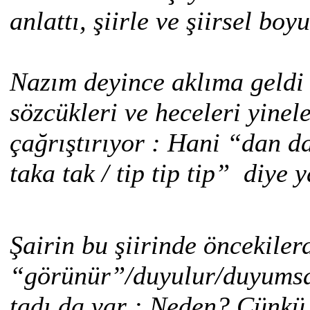
anlattı, şiirle ve şiirsel boyu
Nazım deyince aklıma geldi 
sözcükleri ve heceleri yine
çağrıştırıyor : Hani “dan 
taka tak / tip tip tip” diye 
Şairin bu şiirinde öncekile
“görünür”/duyulur/duyumsan
tadı da var : Neden? Çünkü