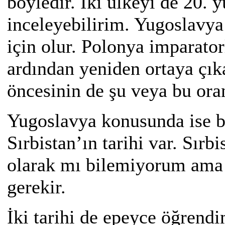
böyledir. İki ülkeyi de 20. 
inceleyebilirim. Yugoslavy
için olur. Polonya imparator
ardından yeniden ortaya çıka
öncesinin de şu veya bu ora
Yugoslavya konusunda ise bir
Sırbistan’ın tarihi var. Sırbi
olarak mı bilemiyorum ama 
gerekir.
İki tarihi de epeyce öğrendi