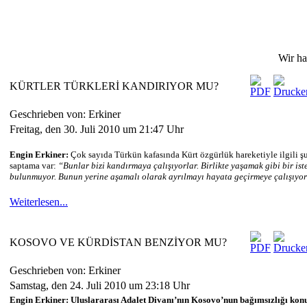
Wir ha
KÜRTLER TÜRKLERİ KANDIRIYOR MU?
Geschrieben von: Erkiner
Freitag, den 30. Juli 2010 um 21:47 Uhr
Engin Erkiner:
Ç
ok sayıda Türkün kafasında Kürt özgürlük hareketiyle ilgili ş
saptama var:
“Bunlar bizi kandırmaya çalışıyorlar. Birlikte yaşamak gibi bir ist
bulunmuyor. Bunun yerine aşamalı olarak ayrılmayı hayata geçirmeye çalışıyor
Weiterlesen...
KOSOVO VE KÜRDİSTAN BENZİYOR MU?
Geschrieben von: Erkiner
Samstag, den 24. Juli 2010 um 23:18 Uhr
Engin Erkiner:
Uluslararası Adalet Divanı’nın Kosovo’nun bağımsızlığı ko